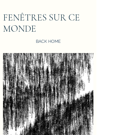
FENÊTRES SUR CE
MONDE
BACK HOME